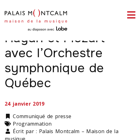
ermer
La douce folie de
enu
Haydn et Mozart
avec l’Orchestre
symphonique de
ercher
Québec
24 janvier 2019
Catégorie
Communiqué de presse
Types
Programmation
Écrit par : Palais Montcalm – Maison de la
musique