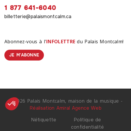
1 877 641-6040
billetterie@palaismontcalm.ca
Abonnez-vous à l'
INFOLETTRE
du Palais Montcalm!
JE M'ABONNE
© 2026 Palais Montcalm, maison de la musique -
Réalisation Amiral Agence Web
Nétiquette
Politique de
confidentialité