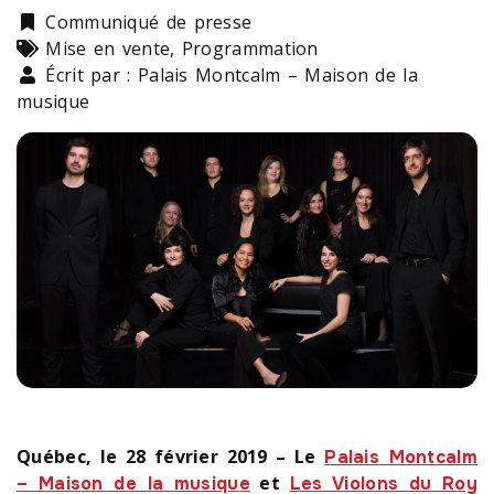
Catégorie
Communiqué de presse
Types
Mise en vente, Programmation
Écrit par : Palais Montcalm – Maison de la
musique
Québec, le 28 février 2019 – Le
Palais Montcalm
et
– Maison de la musique
Les Violons du Roy