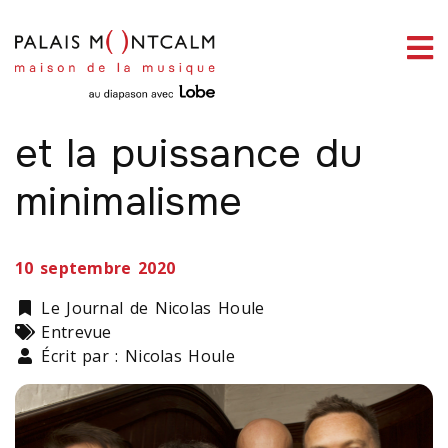
ermer
enu
VERSIONS OF THE TRUTH
The Pineapple Thief
et la puissance du
minimalisme
ercher
10 septembre 2020
Catégorie
Le Journal de Nicolas Houle
Types
Entrevue
Écrit par : Nicolas Houle