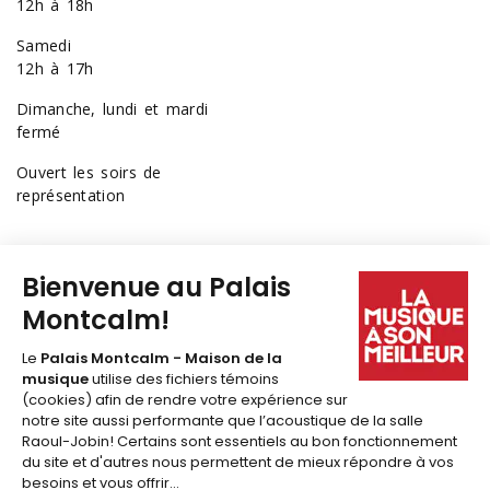
12h à 18h
Samedi
12h à 17h
Dimanche, lundi et mardi
fermé
Ouvert les soirs de
représentation
418 641-6040
1 877 641-6040
billetterie@palaismontcalm.ca
Abonnez-vous à l'
INFOLETTRE
du Palais Montcalm!
JE M'ABONNE