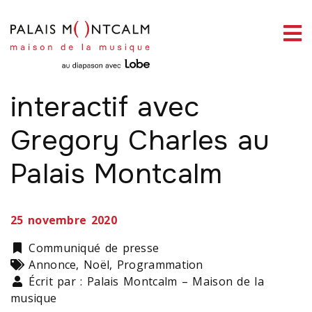
ermer
enu
WEBDIFFUSION EN DIRECT
Un Noël soul et
interactif avec
Gregory Charles au
ercher
Palais Montcalm
25 novembre 2020
Catégorie
Communiqué de presse
Types
Annonce, Noël, Programmation
Écrit par : Palais Montcalm – Maison de la
musique