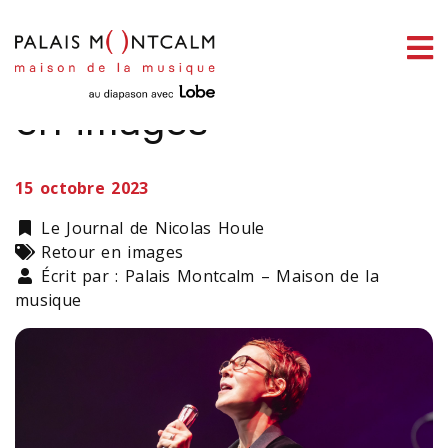
ermer
Stacey Kent | Retour
enu
en images
15 octobre 2023
ercher
Catégorie
Le Journal de Nicolas Houle
Types
Retour en images
Écrit par : Palais Montcalm – Maison de la
musique