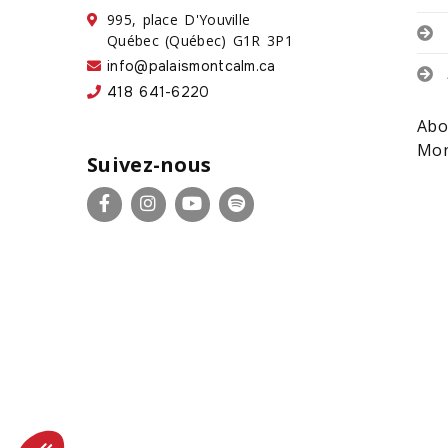
995, place D'Youville
Québec (Québec) G1R 3P1
info@palaismontcalm.ca
418 641-6220
Abo
Mon
Suivez-nous
Facebook
Instagram
YouTube
Spotify