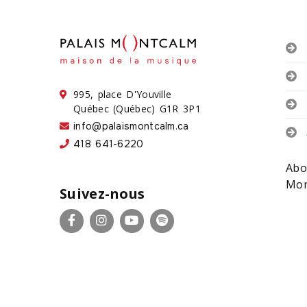
995, place D'Youville
Québec (Québec) G1R 3P1
info@palaismontcalm.ca
418 641-6220
Abo
Mon
Suivez-nous
Facebook
Instagram
YouTube
Spotify