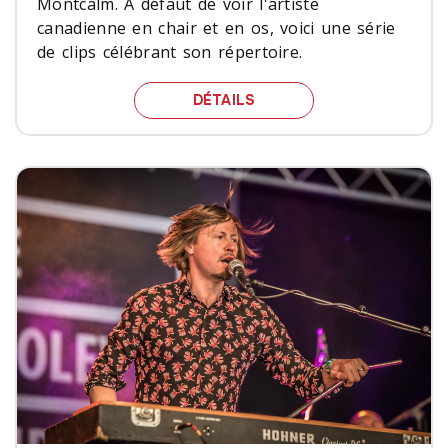
Montcalm. À défaut de voir l'artiste
canadienne en chair et en os, voici une série
de clips célébrant son répertoire.
LA JOURNÉE EMILIE-CLA
DÉTAILS