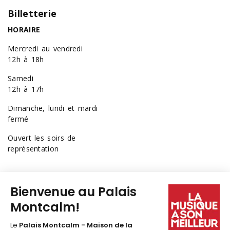
Billetterie
HORAIRE
Mercredi au vendredi
12h à 18h
Samedi
12h à 17h
Dimanche, lundi et mardi
fermé
Ouvert les soirs de
représentation
418 641-6040
1 877 641-6040
billetterie@palaismontcalm.ca