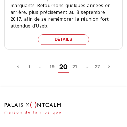
marquants. Retournons quelques années en
arrière, plus précisément au 8 septembre
2017, afin de se remémorer la réunion fort
attendue d’Uzeb.
UZEB, 8 SEPTEMBRE 201
DÉTAILS
Pagination
20
1
…
19
21
…
27