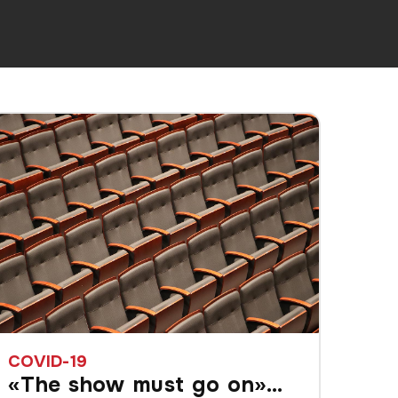
COVID-19
«The show must go on»…