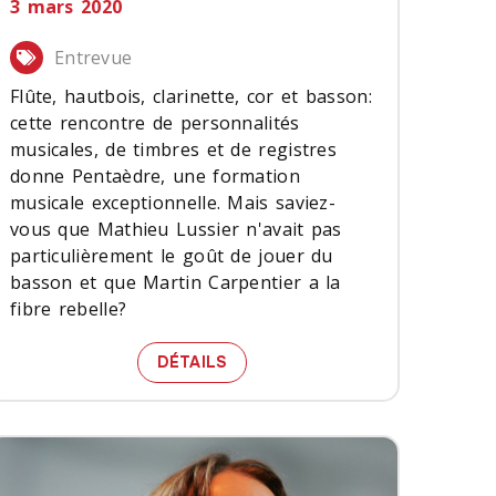
3 mars 2020
Entrevue
Flûte, hautbois, clarinette, cor et basson:
cette rencontre de personnalités
musicales, de timbres et de registres
donne Pentaèdre, une formation
musicale exceptionnelle. Mais saviez-
vous que Mathieu Lussier n'avait pas
particulièrement le goût de jouer du
basson et que Martin Carpentier a la
fibre rebelle?
HOP
LE QUINTETTE QUI MET DU VE
DÉTAILS