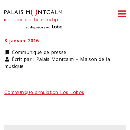
ermer
Annulation Los Lobos
enu
8 janvier 2016
Catégorie
Communiqué de presse
Écrit par : Palais Montcalm – Maison de la
ercher
musique
Communiqué annulation Los Lobos