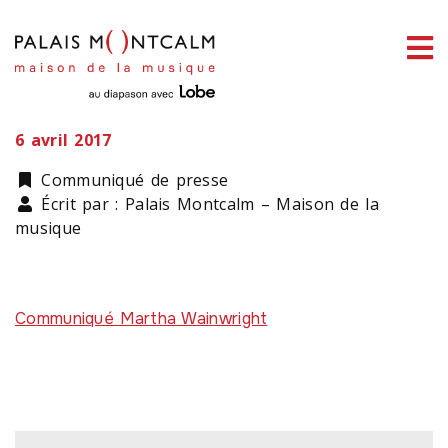
ermer
Martha Wainwright
enu
6 avril 2017
Catégorie
Communiqué de presse
Écrit par : Palais Montcalm – Maison de la
ercher
musique
Communiqué Martha Wainwright