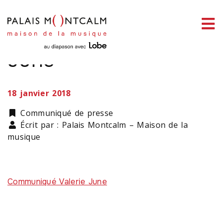
ermer
Communiqué Valerie
enu
June
18 janvier 2018
ercher
Catégorie
Communiqué de presse
Écrit par : Palais Montcalm – Maison de la
musique
Communiqué Valerie June