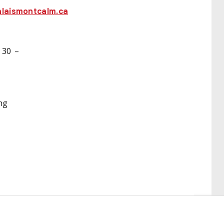
alaismontcalm.ca
 30 –
ng