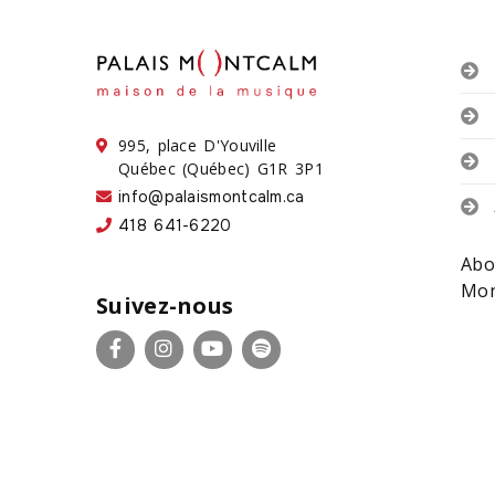
995, place D'Youville
Québec (Québec) G1R 3P1
info@palaismontcalm.ca
418 641-6220
Abo
Mon
Suivez-nous
Facebook
Instagram
YouTube
Spotify