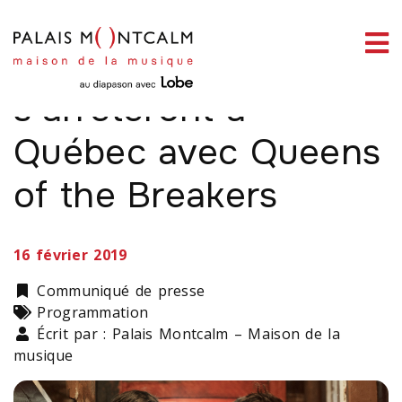
ermer
Les Barr Brothers
enu
s’arrêteront à
Québec avec Queens
of the Breakers
ercher
16 février 2019
Catégorie
Communiqué de presse
Types
Programmation
Écrit par : Palais Montcalm – Maison de la
musique