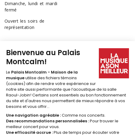
Dimanche, lundi et mardi
fermé
Ouvert les soirs de
représentation
418 641-6040
1 877 641-6040
billetterie@palaismontcalm.ca
Abonnez-vous à l'
INFOLETTRE
du Palais Montcalm!
JE M'ABONNE