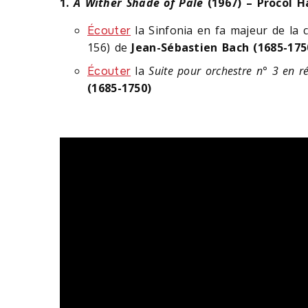
1.
A Wither Shade of Pale
(1967) – Procol 
la Sinfonia en fa majeur de la 
Écouter
156) de
Jean-Sébastien Bach (1685-175
la
Suite pour orchestre n° 3 en r
Écouter
(1685-1750)