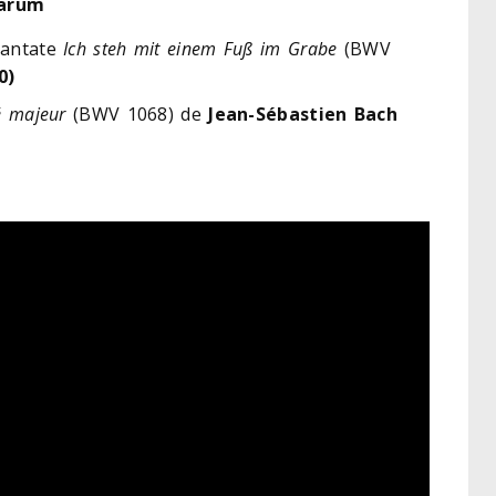
Harum
cantate
Ich steh mit einem Fuß im Grabe
(BWV
0)
é majeur
(BWV 1068) de
Jean-Sébastien Bach