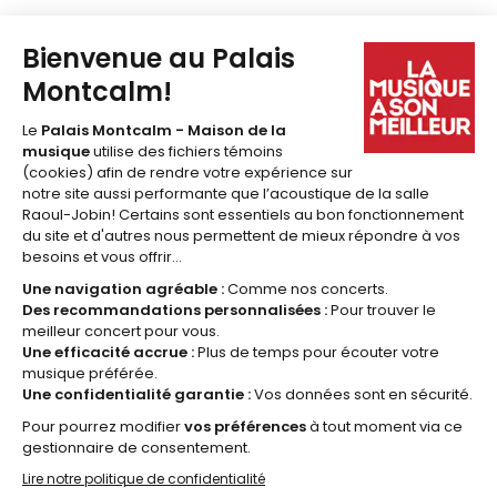
418 641-6040
1 877 641-6040
billetterie@palaismontcalm.ca
Abonnez-vous à l'
INFOLETTRE
du Palais Montcalm!
JE M'ABONNE
© 2026 Palais Montcalm, maison de la musique -
Réalisation Amiral Agence Web