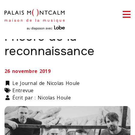
ermer
The Pineapple Thief :
enu
l’heure de la
reconnaissance
ercher
26 novembre 2019
Catégorie
Le Journal de Nicolas Houle
Types
Entrevue
Écrit par : Nicolas Houle