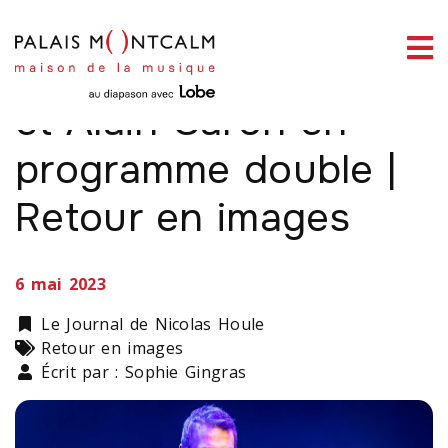
ermer
link slot
situs toto
toto slot
pmtoto
pmtoto
pmtoto
pmtoto
pmtoto
pmtoto
Mark Lettieri Group
enu
et Alain Caron en
programme double |
Retour en images
ercher
6 mai 2023
Catégorie
Le Journal de Nicolas Houle
Types
Retour en images
Écrit par : Sophie Gingras