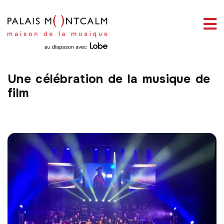
ermer
link slot
situs toto
toto slot
pmtoto
pmtoto
pmtoto
pmtoto
pmtoto
pmtoto
enu
La Musique de Hans
Zimmer & autres
Une célébration de la musique de
film
ercher