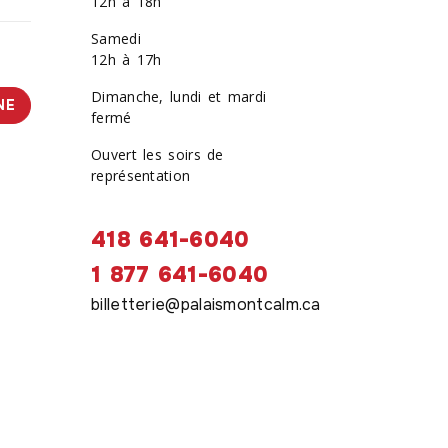
12h à 18h
Samedi
12h à 17h
Dimanche, lundi et mardi
NE
fermé
Ouvert les soirs de
représentation
418 641-6040
1 877 641-6040
billetterie@palaismontcalm.ca