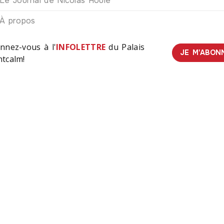
Le Journal de Nicolas Houle
À propos
nnez-vous à l'
INFOLETTRE
du Palais
JE M'ABON
tcalm!