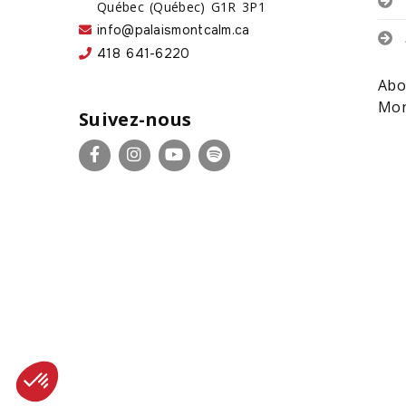
Québec (Québec) G1R 3P1
info@palaismontcalm.ca
418 641-6220
Abo
Mon
Suivez-nous
Facebook
Instagram
YouTube
Spotify