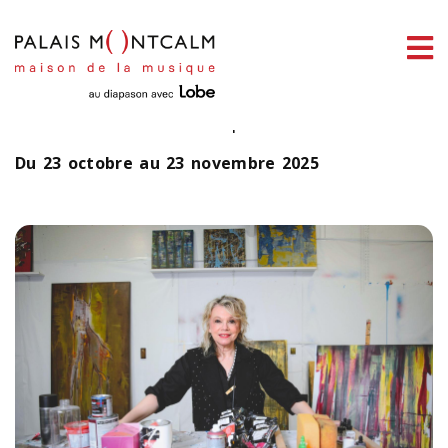
ermer
Martine St-Clair
enu
Peindre comme on respire
Du 23 octobre au 23 novembre 2025
ercher