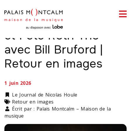
ermer
Mark Lettieri Group
enu
et Pete Roth Trio
avec Bill Bruford |
Retour en images
ercher
1 juin 2026
Catégorie
Le Journal de Nicolas Houle
Types
Retour en images
Écrit par : Palais Montcalm – Maison de la
musique