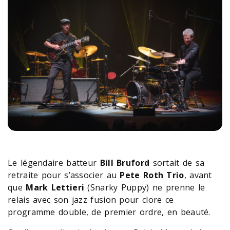
Le légendaire batteur
Bill Bruford
sortait de sa
retraite pour s’associer au
Pete Roth Trio
, avant
que
Mark Lettieri
(Snarky Puppy) ne prenne le
relais avec son jazz fusion pour clore ce
programme double, de premier ordre, en beauté.