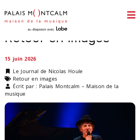
ermer
Thomas Fersen |
enu
Retour en images
15 juin 2026
ercher
Catégorie
Le Journal de Nicolas Houle
Types
Retour en images
Écrit par : Palais Montcalm – Maison de la
musique