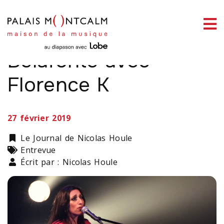
ermer
Sur la piste de
enu
Belafonte avec
Florence K
ercher
27 février 2019
Catégorie
Le Journal de Nicolas Houle
Types
Entrevue
Écrit par : Nicolas Houle