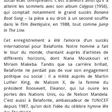
social était omniprésent. C’est d’ailleurs ainsi qu’il a
atteint les sommets avec son album
Calypso
(1956),
qui comptait notamment le grand succès
Banana
Boat Song
– la pièce a eu droit à un second souffle
dans le film
Beetlejuice
, en 1988, tout comme
Jump
In The Line
.
Cet enregistrement a été l’amorce d’un succès
international pour Belafonte. Notre homme a fait
le tour du monde, chantant auprès d’artistes de
différents horizons, dont Nana Mouskouri et
Miriam Makeba. Tandis que sa carrière brillait,
Belafonte ne perdait pas de vue son engagement
politique ou social : il a milité auprès de Martin
Luther King, de Malcom X, de la femme du
président Roosevelt, Eleanor, qui lui ouvre les
portes des Nations Unis, ou de Nelson Mandela.
C’est aussi à Belafonte, ambassadeur de l’UNICEF
depuis 1987, qu’on doit l’idée du célèbre hymne
We