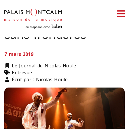
ermer
Omar Sosa : Musicien
enu
sans frontières
7 mars 2019
ercher
Catégorie
Le Journal de Nicolas Houle
Types
Entrevue
Écrit par : Nicolas Houle