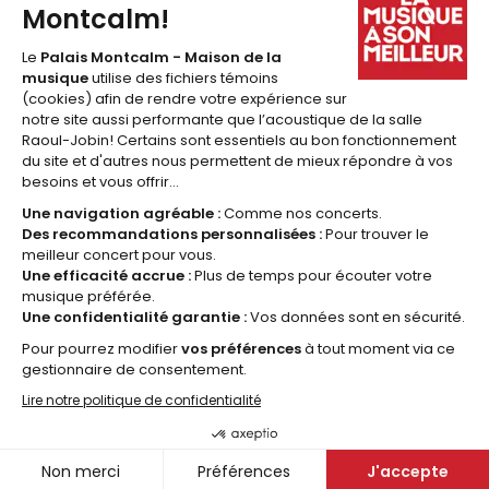
1 877 641-6040
billetterie@palaismontcalm.ca
Abonnez-vous à l'
INFOLETTRE
du Palais Montcalm!
JE M'ABONNE
© 2026 Palais Montcalm, maison de la musique -
Réalisation Amiral Agence Web
Nétiquette
Politique de
confidentialité