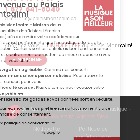
1 877 641-6040
billetterie@palaismontcalm.ca
Abonnez-vous à l'
INFOLETTRE
du Palais Montcalm!
JE M'ABONNE
© 2026 Palais Montcalm, maison de la musique -
Réalisation Amiral Agence Web
Nétiquette
Politique de
confidentialité