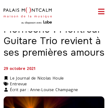
ermer
Hommage à Ennio
enu
Morricone : Montréal
Guitare Trio revient à
ses premières amours
ercher
29 octobre 2021
Catégorie
Le Journal de Nicolas Houle
Types
Entrevue
Écrit par : Anne-Louise Champagne