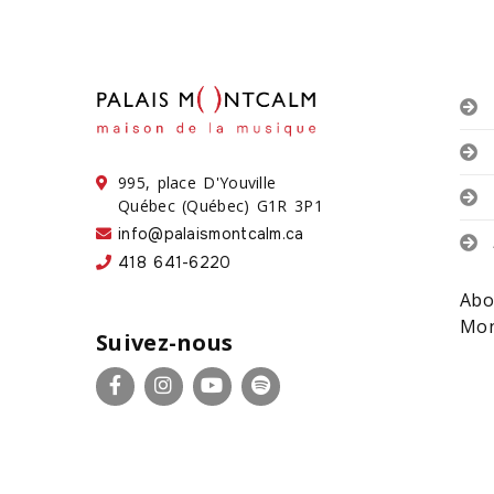
995, place D'Youville
Québec (Québec) G1R 3P1
info@palaismontcalm.ca
418 641-6220
Abo
Mon
Suivez-nous
Facebook
Instagram
YouTube
Spotify