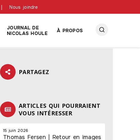
link slot
situs toto
toto slot
pmtoto
pmtoto
pmtoto
pmtoto
pmtoto
pmtoto
Nous joindre
JOURNAL DE
À PROPOS
NICOLAS HOULE
PARTAGEZ
ARTICLES QUI POURRAIENT
VOUS INTÉRESSER
15 juin 2026
Thomas Fersen | Retour en images