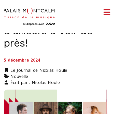
ermer
link slot
situs toto
toto slot
pmtoto
pmtoto
pmtoto
pmtoto
pmtoto
pmtoto
De grands d’ici et
enu
d’ailleurs à voir de
près!
ercher
5 décembre 2024
Catégorie
Le Journal de Nicolas Houle
Types
Nouvelle
Écrit par : Nicolas Houle