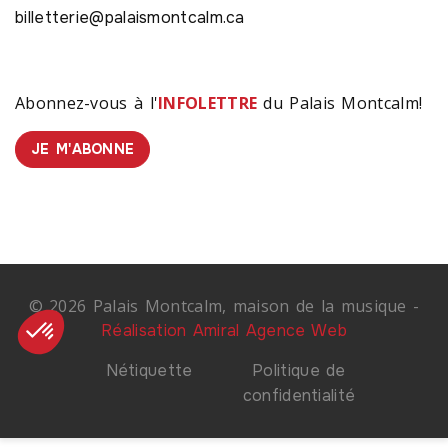
billetterie@palaismontcalm.ca
Abonnez-vous à l'
INFOLETTRE
du Palais Montcalm!
JE M'ABONNE
© 2026 Palais Montcalm, maison de la musique -
Réalisation Amiral Agence Web
Nétiquette
Politique de
confidentialité