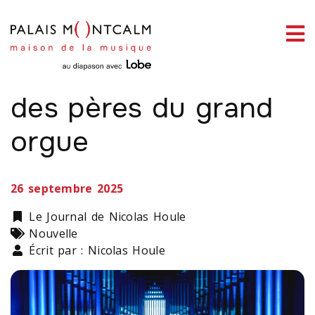
ermer
link slot
situs toto
toto slot
pmtoto
pmtoto
pmtoto
pmtoto
pmtoto
pmtoto
enu
RICHARD PARÉ
Les au revoir d’un
des pères du grand
orgue
ercher
26 septembre 2025
Catégorie
Le Journal de Nicolas Houle
Types
Nouvelle
Écrit par : Nicolas Houle