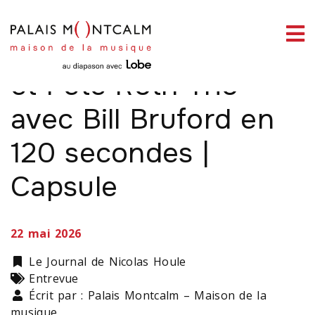
ermer
Mark Lettieri Group
enu
et Pete Roth Trio
avec Bill Bruford en
120 secondes |
ercher
Capsule
22 mai 2026
Catégorie
Le Journal de Nicolas Houle
Types
Entrevue
Écrit par : Palais Montcalm – Maison de la
musique