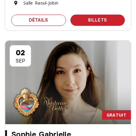
Salle Raoul-Jobin
SPECTACLE PATRICK NORMAN ET NAT
DES BILLET
DÉTAILS
BILLETS
02
SEP
GRATUIT
Sophie Gabrielle