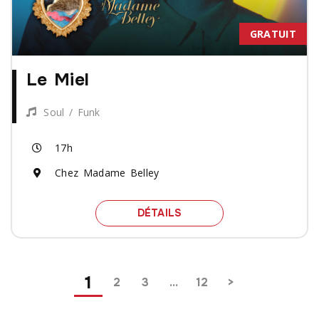
GRATUIT
Le Miel
Soul / Funk
17h
Chez Madame Belley
SPECTACLE LE MIEL
DÉTAILS
Pagination
1
2
3
…
12