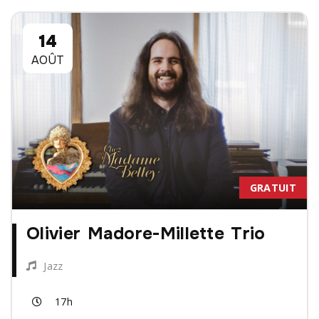
14
AOÛT
GRATUIT
Olivier Madore-Millette Trio
Jazz
17h