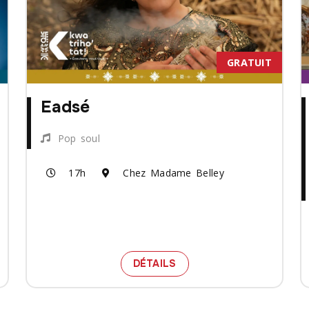
GRATUIT
Eadsé
Pop soul
17h
Chez Madame Belley
 BILLETS POUR LE SPECTACLE BEATRICE DEER
SPECTACLE EADSÉ
DÉTAILS