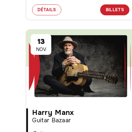
SPECTACLE SARAH SLEAN
DES
DÉTAILS
BILLETS
13
NOV
Harry Manx
Guitar Bazaar