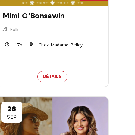
Mimi O’Bonsawin
Folk
17h
Chez Madame Belley
AL YVES LAMBERT
ETS POUR LE SPECTACLE SHAUIT AVEC INVITÉ SPÉCIAL Y
SPECTACLE MIMI O’BONSAWIN
DÉTAILS
26
SEP