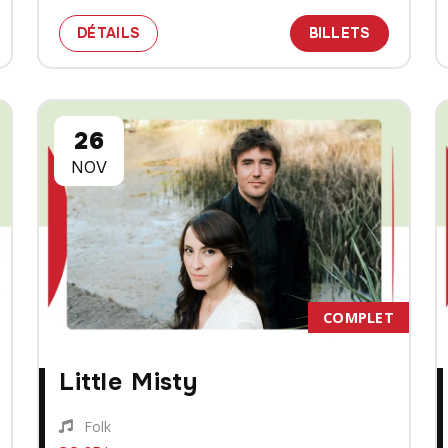
 BILLETS POUR LE SPECTACLE SARAH SLEAN
SPECTACLE YASMIN WILLIAMS
DES BILL
DÉTAILS
BILLETS
26
NOV
COMPLET
Little Misty
Folk