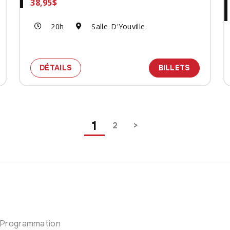
38,95$
20h
Salle D'Youville
AR BAZAAR
 BILLETS POUR LE SPECTACLE HARRY MANX - GUITAR B
SPECTACLE LITTLE MISTY
DES BILL
DÉTAILS
BILLETS
1
2
Programmation