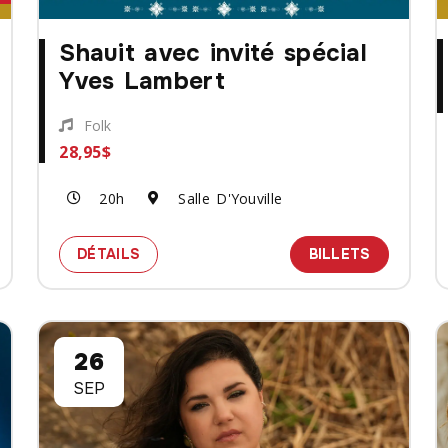
Shauit avec invité spécial
Yves Lambert
Folk
28,95$
20h
Salle D'Youville
RINE MASSE
SPECTACLE SHAUIT AVEC INVITÉ SPÉCI
DES BILL
DÉTAILS
BILLETS
26
SEP