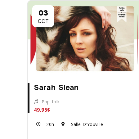
03
OCT
Sarah Slean
Pop folk
49,95$
20h
Salle D'Youville