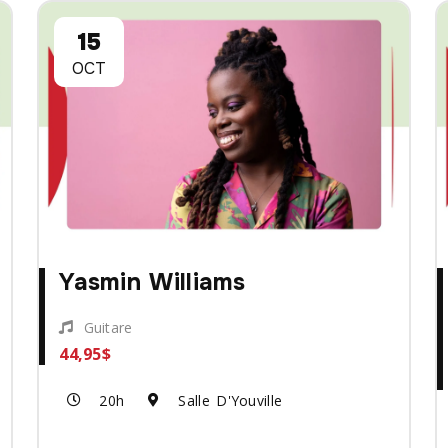
15
OCT
Yasmin Williams
Guitare
44,95$
20h
Salle D'Youville