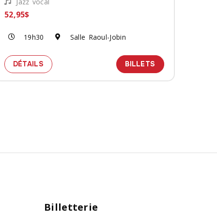
Jazz vocal
52,95$
19h30
Salle Raoul-Jobin
AZAAR
ETS POUR LE SPECTACLE LITTLE MISTY
SPECTACLE JILL BARBER - A HOLLY JOLLY J
DES BILLETS PO
DÉTAILS
BILLETS
Billetterie