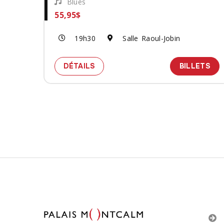
Blues
55,95$
19h30
Salle Raoul-Jobin
SPECTACLE HARRY MANX - GUIT
DES
DÉTAILS
BILLETS
Pagination