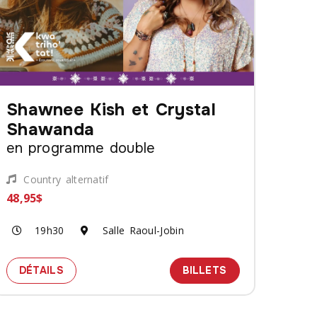
Shawnee Kish et Crystal
Shawanda
en programme double
Country alternatif
48,95$
19h30
Salle Raoul-Jobin
SPECTACLE SHAWNEE KISH ET CRYSTAL SHA
DES BILLETS P
DÉTAILS
BILLETS