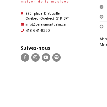
995, place D'Youville
Québec (Québec) G1R 3P1
info@palaismontcalm.ca
418 641-6220
Abo
Mon
Suivez-nous
Facebook
Instagram
YouTube
Spotify