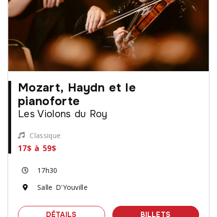
Mozart, Haydn et le
pianoforte
Les Violons du Roy
Classique
17$ à 59$
17h30
Salle D'Youville
SPECTACLE MOZART, HAYDN ET LE P
DES BILLET
DÉTAILS
BILLETS