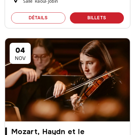
Salle Raoul-Jobin
SPECTACLE FANTAISIES BAROQUES -
DES BILLET
DÉTAILS
BILLETS
04
NOV
Mozart, Haydn et le