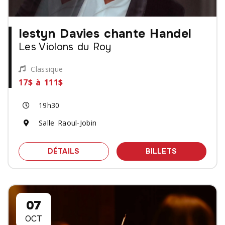
Iestyn Davies chante Handel
Les Violons du Roy
Classique
17$ à 111$
19h30
Salle Raoul-Jobin
SPECTACLE IESTYN DAVIES CHANTE 
DES BILLET
DÉTAILS
BILLETS
07
OCT