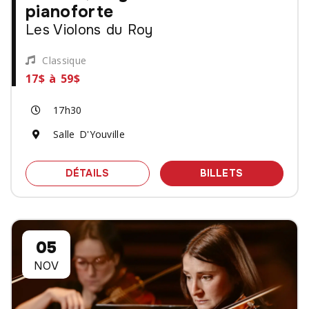
pianoforte
Les Violons du Roy
Classique
17$ à 59$
17h30
Salle D'Youville
SPECTACLE MOZART, HAYDN ET LE P
DES BILLET
DÉTAILS
BILLETS
05
NOV