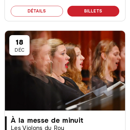
SPECTACLE À LA MESSE DE MINUIT -
DES BILLET
DÉTAILS
BILLETS
18
DÉC
À la messe de minuit
Les Violons du Roy