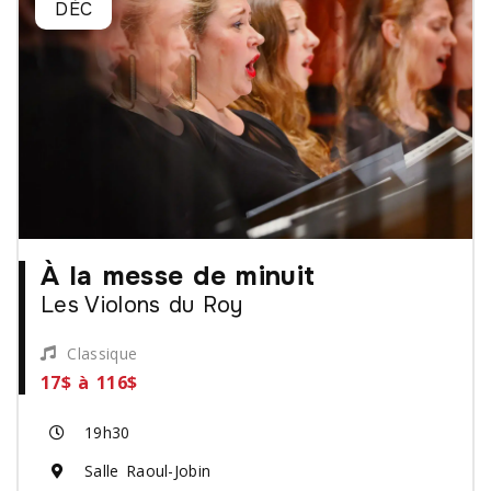
DÉC
À la messe de minuit
Les Violons du Roy
Classique
17$ à 116$
19h30
Salle Raoul-Jobin