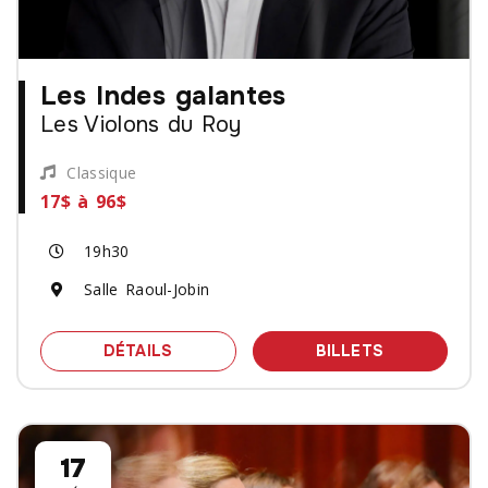
Les Indes galantes
Les Violons du Roy
Classique
17$ à 96$
19h30
Salle Raoul-Jobin
SPECTACLE LES INDES GALANTES - 
DES BILLET
DÉTAILS
BILLETS
17