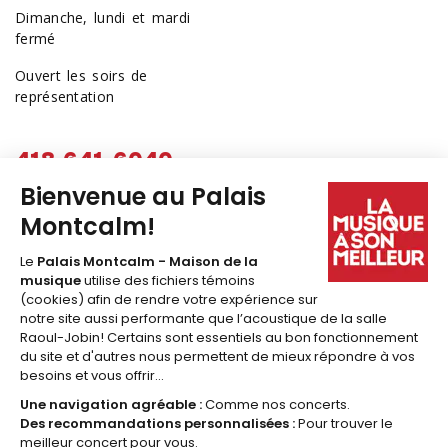
Dimanche, lundi et mardi
fermé
Ouvert les soirs de
représentation
418 641-6040
1 877 641-6040
billetterie@palaismontcalm.ca
Abonnez-vous à l'
INFOLETTRE
du Palais Montcalm!
JE M'ABONNE