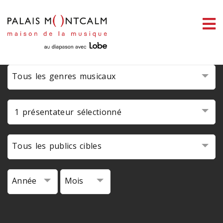
ermer
link slot
situs toto
toto slot
pmtoto
pmtoto
pmtoto
pmtoto
pmtoto
pmtoto
enu
Tous les genres musicaux
ercher
1 présentateur sélectionné
Tous les publics cibles
Année
Mois