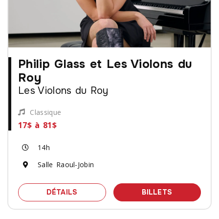
Philip Glass et Les Violons du
Roy
Les Violons du Roy
Classique
17$ à 81$
14h
Salle Raoul-Jobin
SPECTACLE PHILIP GLASS ET LES VI
DES BILLET
DÉTAILS
BILLETS