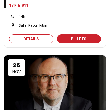
17$ à 81$
14h
Salle Raoul-Jobin
SPECTACLE LES INDES GALANTES - 
DES BILLET
DÉTAILS
BILLETS
26
NOV