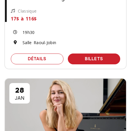
Classique
17$ à 116$
19h30
Salle Raoul-Jobin
SPECTACLE À LA MESSE DE MINUIT -
DES BILLET
DÉTAILS
BILLETS
28
JAN