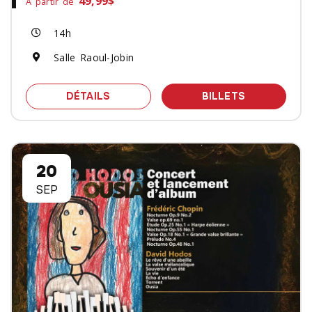
49,99$
À partir de
14h
Salle Raoul-Jobin
SPECTACLE CONCERT ZELDA A LINK 
DES BILLET
DÉTAILS
BILLETS
20
SEP