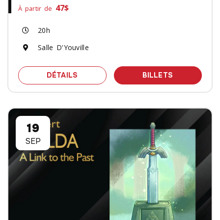
47$
À partir de
20h
Salle D'Youville
SPECTACLE JEREMY HABABOU - UNO
DES BILLET
DÉTAILS
BILLETS
19
SEP