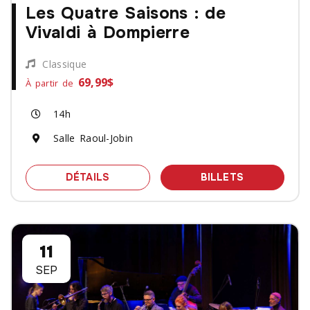
Les Quatre Saisons : de
Vivaldi à Dompierre
Classique
69,99$
À partir de
14h
Salle Raoul-Jobin
SPECTACLE LES QUATRE SAISONS : D
DES BILLET
DÉTAILS
BILLETS
11
SEP