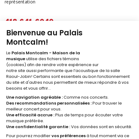
représentation
418 641-6040
1 877 641-6040
billetterie@palaismontcalm.ca
Abonnez-vous à l'
INFOLETTRE
du Palais Montcalm!
JE M'ABONNE
© 2026 Palais Montcalm, maison de la musique -
Réalisation Amiral Agence Web