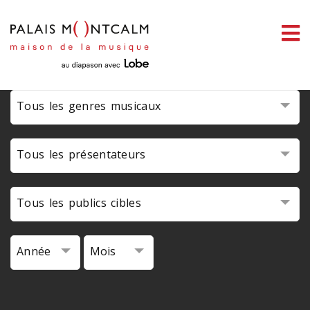
ermer
link slot
situs toto
toto slot
pmtoto
pmtoto
pmtoto
pmtoto
pmtoto
pmtoto
enu
Tous les genres musicaux
ercher
Tous les présentateurs
Tous les publics cibles
Année
Mois