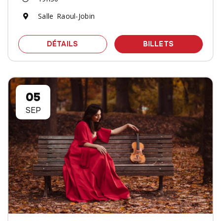
Salle Raoul-Jobin
SPECTACLE LES QUATRE SAISONS : D
DES BILLET
DÉTAILS
BILLETS
05
SEP