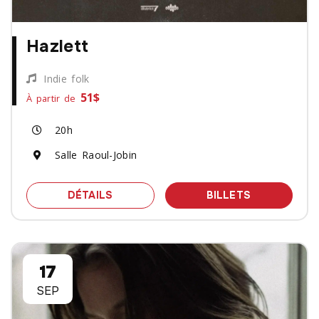
Hazlett
Indie folk
51$
À partir de
20h
Salle Raoul-Jobin
SPECTACLE HAZLETT
DES BILLET
DÉTAILS
BILLETS
17
SEP