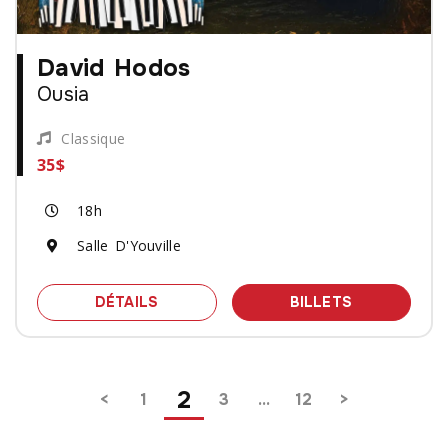
David Hodos
Ousia
Classique
35$
18h
Salle D'Youville
SPECTACLE DAVID HODOS - OUSIA
DES BILLET
DÉTAILS
BILLETS
Pagination
2
1
3
…
12