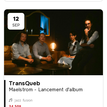
12
SEP
TransQueb
Maelstrom - Lancement d'album
Jazz fusion
34,50$